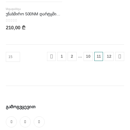
ᲡᲮᲕᲐᲓᲐᲡᲮᲕᲐ
უნახშირო 500NM დარტყმითი ქანჩსახრახნი | BIW20B
0
out of 5
210,00
₾
…
1
2
10
11
12
გამოგვყევით