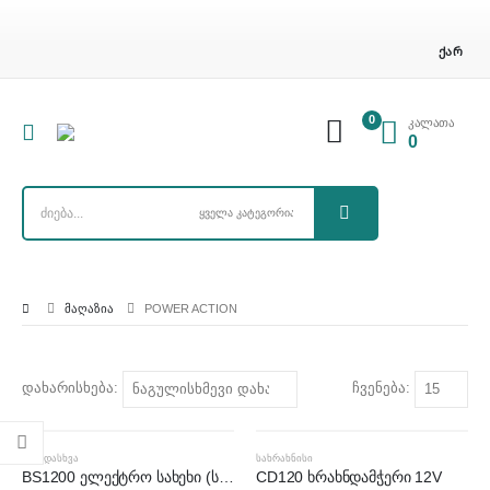
ᲥᲐᲠ
0
კალათა
0
ᲛᲐᲦᲐᲖᲘᲐ
POWER ACTION
დახარისხება:
ჩვენება:
ᲡᲮᲕᲐᲓᲐᲡᲮᲕᲐ
ᲡᲐᲮᲠᲐᲮᲜᲘᲡᲘ
BS1200 ელექტრო სახეხი (საშკურკი)
CD120 ხრახნდამჭერი 12V