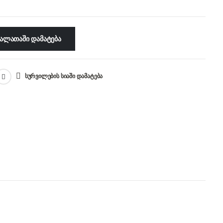
ᲐᲚᲐᲗᲐᲨᲘ ᲓᲐᲛᲐᲢᲔᲑᲐ
ᲡᲣᲠᲕᲘᲚᲔᲑᲘᲡ ᲡᲘᲐᲨᲘ ᲓᲐᲛᲐᲢᲔᲑᲐ