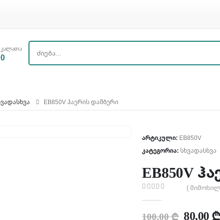
კალათა
0
ᲮᲕᲐᲓᲐᲡᲮᲕᲐ
EB850V ᲰᲐᲔᲠᲘᲡ ᲓᲐᲛᲑᲔᲠᲘ
არტიკული:
EB850V
კატეგორია:
სხვადასხვა
EB850V ჰ
( მიმოხილ
0
out of 5
80,00
100,00
₾