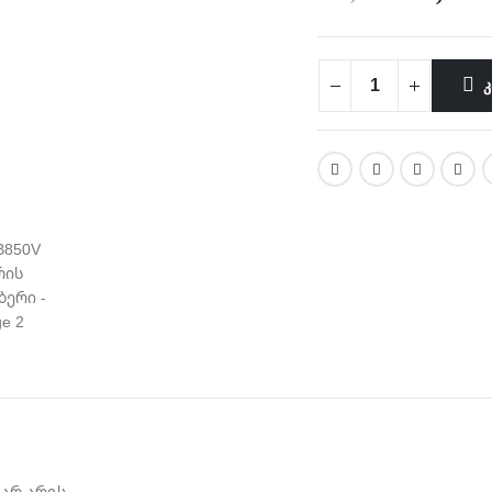
Კ
არ არის.