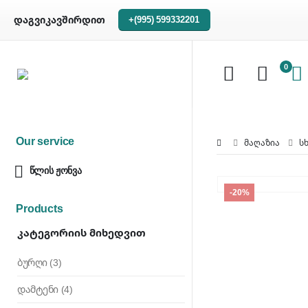
დაგვიკავშირდით
+(995) 599332201
0
Our service
ᲛᲐᲦᲐᲖᲘᲐ
Ს
წლის ჟონვა
-20%
Products
Კატეგორიის Მიხედვით
ბურღი
(3)
დამტენი
(4)