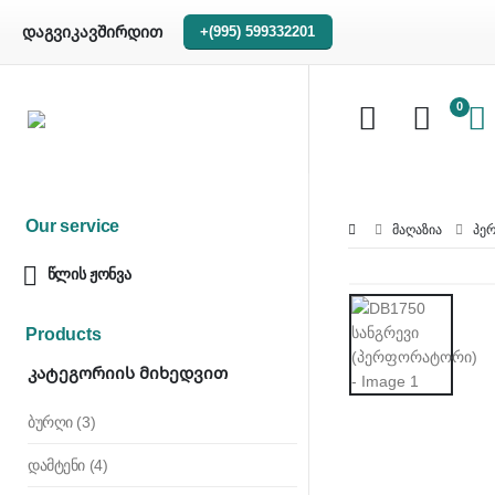
დაგვიკავშირდით
+(995) 599332201
0
Our service
ᲛᲐᲦᲐᲖᲘᲐ
ᲞᲔ
წლის ჟონვა
Products
Კატეგორიის Მიხედვით
ბურღი
(3)
დამტენი
(4)