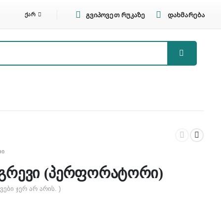
ᲥᲐᲠ
გვიპოვეთ რუკაზე
დახმარება
რი
ნგრევი (პერფორატორი)
ვები ჯერ არ არის. )