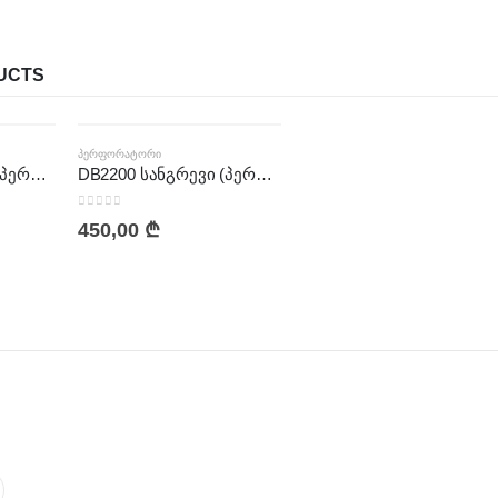
UCTS
ᲞᲔᲠᲤᲝᲠᲐᲢᲝᲠᲘ
DB1900 სანგრევი (პერფორატორი)
DB2200 სანგრევი (პერფორატორი)
0
out of 5
450,00
₾