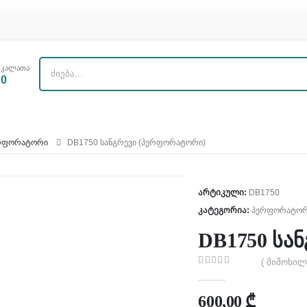
კალათა
0
ᲠᲤᲝᲠᲐᲢᲝᲠᲘ
DB1750 ᲡᲐᲜᲒᲠᲔᲕᲘ (ᲞᲔᲠᲤᲝᲠᲐᲢᲝᲠᲘ)
არტიკული:
DB1750
კატეგორია:
პერფორატო
DB1750 სა
( მიმოხილ
0
out of 5
600,00
₾