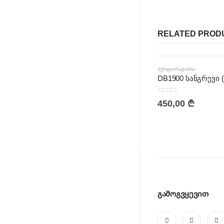
RELATED PROD
ᲞᲔᲠᲤᲝᲠᲐᲢᲝᲠᲘ
0
out of 5
450,00
₾
გამოგვყევით