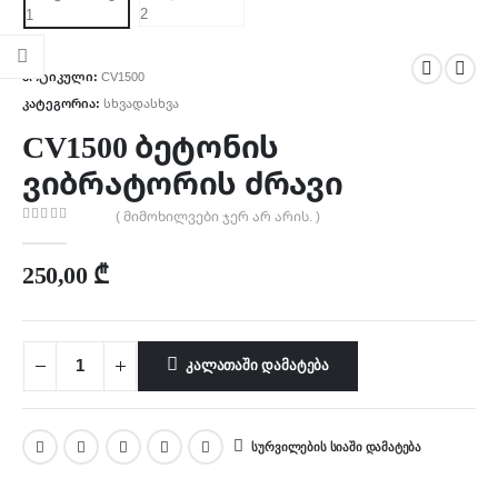
არტიკული:
CV1500
კატეგორია:
სხვადასხვა
CV1500 ბეტონის
ვიბრატორის ძრავი
( მიმოხილვები ჯერ არ არის. )
0
out of 5
250,00
₾
ᲙᲐᲚᲐᲗᲐᲨᲘ ᲓᲐᲛᲐᲢᲔᲑᲐ
ᲡᲣᲠᲕᲘᲚᲔᲑᲘᲡ ᲡᲘᲐᲨᲘ ᲓᲐᲛᲐᲢᲔᲑᲐ