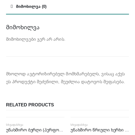
ᲛᲘᲛᲝᲮᲘᲚᲕᲐ (0)
მიმოხილვა
მიმოხილვები ჯერ არ არის.
მხოლოდ ავტორიზირებულ მომხმარებელს, ვისაც აქვს
ეს პროდუქტი შეძენილი, შეუძლია დატოვოს შეფასება.
RELATED PRODUCTS
ᲡᲮᲕᲐᲓᲐᲡᲮᲕᲐ
ᲡᲮᲕᲐᲓᲐᲡᲮᲕᲐ
უნახშირო ბურღი (პერფორატორი) | BRH20
უნახშირო წრიული ხერხი (ცირკული) | BCS125 | Ø125mm