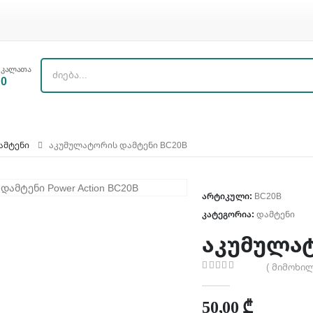
კალათა
0
ᲐᲛᲢᲔᲜᲘ
ᲐᲙᲣᲛᲣᲚᲐᲢᲝᲠᲘᲡ ᲓᲐᲛᲢᲔᲜᲘ BC20B
არტიკული:
BC20B
კატეგორია:
დამტენი
აკუმულატ
( მიმოხილ
0
out of 5
50,00
₾