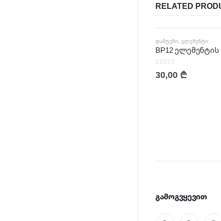
RELATED PROD
ᲓᲐᲛᲢᲔᲜᲘ
,
ᲔᲚᲔᲛᲔᲜᲢᲘ
0
out of 5
30,00
₾
გამოგვყევით